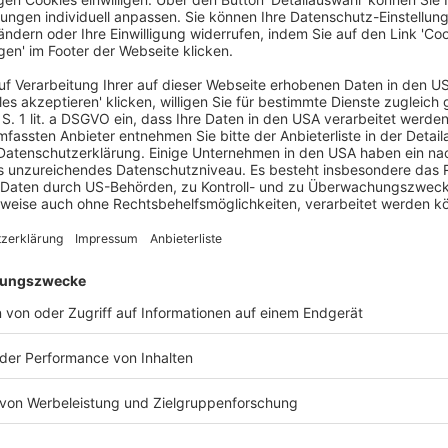
HRISTINE MARKS
estlé AG, Frankfurt am Main
ERESA-MARIA SAUTMANN
irk Rossmann GmbH, Burgwedel
RSULA JOHANNA SCHMIDT
ransFair e.V., Köln