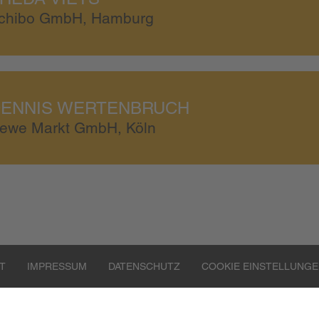
chibo GmbH, Hamburg
ENNIS WERTENBRUCH
ewe Markt GmbH, Köln
T
IMPRESSUM
DATENSCHUTZ
COOKIE EINSTELLUNG