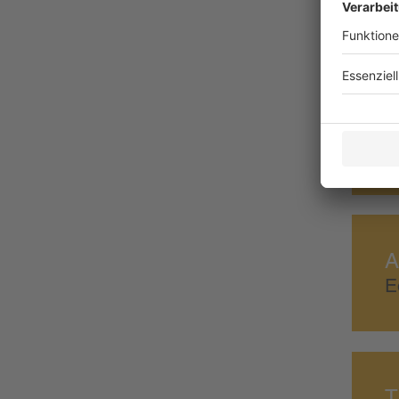
K
N
A
E
T