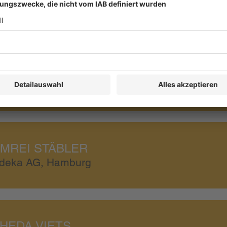
DIANA SCHWUCHOW
aufland Warenhandel GmbH & Co. KG,
eckarsulm
MREI STÄBLER
deka AG, Hamburg
HEDA VIETS