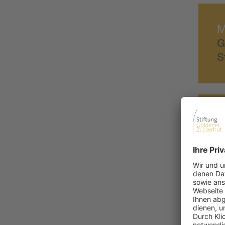
M
G
S
A
C
R
G