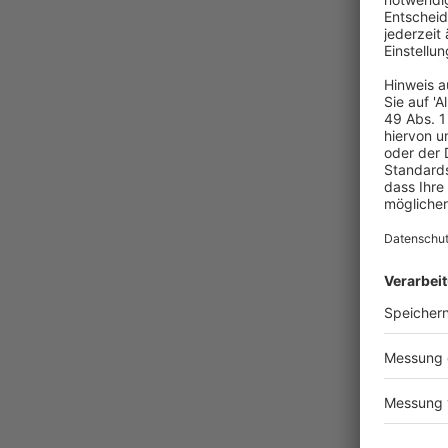
C
N
T
D
U
T