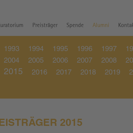
uratorium
Preisträger
Spende
Alumni
Konta
1993
1994
1995
1996
1997
1
2004
2005
2006
2007
2008
2
2015
2016
2017
2018
2019
2
EISTRÄGER 2015