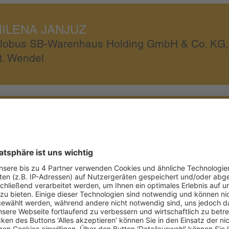
ILENA JANJUZ
lobus SB-Warenhaus Holding GmbH & Co. KG,
t. Wendel
RNE-JULIAN KRAUSE
arl Kühne KG (GmbH & Co.), Hamburg
EBEKKA MAIER
enossenschaft Migros Zürich (Tegut), Zürich